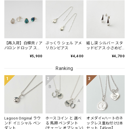
【再入荷】白蝶貝 / ア
ぷっくり シェル アメ
嬉し涙 シルバー スタ
バロン ドロップ スタ
リカンピアス
ッドピアス 小さめピ
ッドピアス 小さめピ
アス プチピアス
¥5,900
¥4,400
¥4,700
アス プチピアス
Small
Small
Ranking
1
2
3
Lagoon Original ラウ
ホースコイン と 選べ
オメダイ×ハートのネ
ンド イニシャル ペン
る 馬蹄 ペンダント
ックレス重ね付け2本
ダント
(チェーン オプション)
セット【45cm】