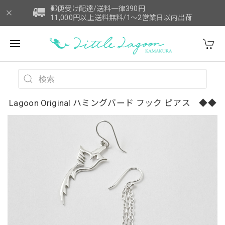
郵便受け配達/送料一律390円
11,000円以上送料無料/1～2営業日以内出荷
Lagoon Original ハミングバード フック ピアス ◆◆