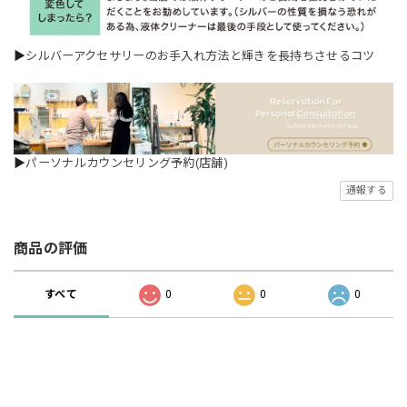
▶
シルバーアクセサリーのお手入れ方法と輝きを長持ちさせるコツ
▶
パーソナルカウンセリング予約(店舗)
通報する
商品の評価
すべて
0
0
0