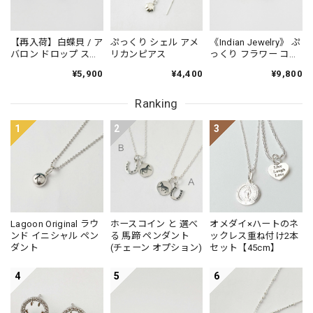
【再入荷】白蝶貝 / ア
ぷっくり シェル アメ
《Indian Jewelry》 ぷ
バロン ドロップ スタ
リカンピアス
っくり フラワー コン
ッドピアス 小さめピ
チョ ピアス
¥5,900
¥4,400
¥9,800
アス プチピアス
Small
Ranking
1
2
3
Lagoon Original ラウ
ホースコイン と 選べ
オメダイ×ハートのネ
ンド イニシャル ペン
る 馬蹄 ペンダント
ックレス重ね付け2本
ダント
(チェーン オプション)
セット【45cm】
4
5
6