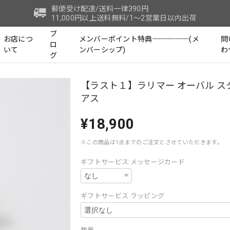
郵便受け配達/送料一律390円
11,000円以上送料無料/1～2営業日以内出荷
ブ
お店につ
メンバーポイント特典─────(メ
問
ロ
いて
ンバーシップ)
わ
グ
【ラスト１】ラリマー オーバル ス
アス
¥18,900
※この商品は1点までのご注文とさせていただきます。
ギフトサービス:メッセージカード
ギフトサービス ラッピング