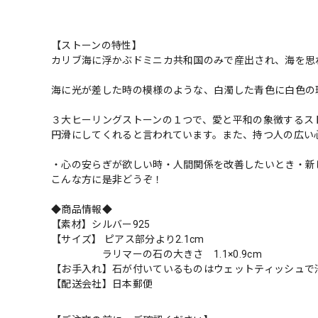
【ストーンの特性】
カリブ海に浮かぶドミニカ共和国のみで産出され、海を思
海に光が差した時の模様のような、白濁した青色に白色の
３大ヒーリングストーンの１つで、愛と平和の象徴するス
円滑にしてくれると言われています。また、持つ人の広い
・心の安らぎが欲しい時・人間関係を改善したいとき・新
こんな方に是非どうぞ！
◆商品情報◆
【素材】シルバー925
【サイズ】 ピアス部分より2.1cm
ラリマーの石の大きさ 1.1×0.9cm
【お手入れ】石が付いているものはウェットティッシュで
【配送会社】日本郵便