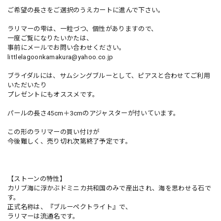
ご希望の長さをご選択のうえカートに進んで下さい。
ラリマーの雫は、一粒づつ、個性がありますので、
一度ご覧になりたいかたは、
事前にメールでお問い合わせください。
littlelagoonkamakura@yahoo.co.jp
ブライダルには、サムシングブルーとして、ピアスと合わせてご利用
いただいたり
プレゼントにもオススメです。
パールの長さ45cm＋3cmのアジャスターが付いています。
この形のラリマーの買い付けが
今後難しく、売り切れ次第終了予定です。
【ストーンの特性】
カリブ海に浮かぶドミニカ共和国のみで産出され、海を思わせる石で
す。
正式名称は、『ブルーペクトライト』で、
ラリマーは流通名です。