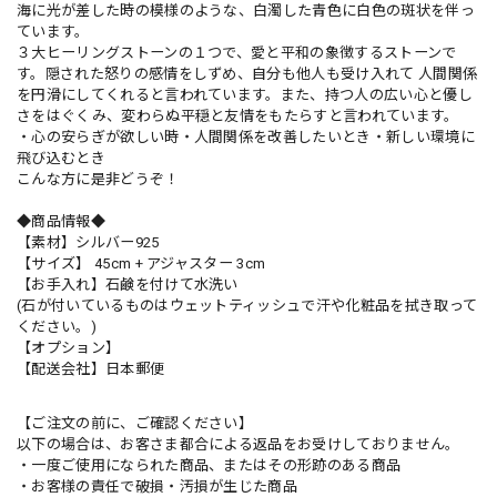
海に光が差した時の模様のような、白濁した青色に白色の斑状を伴っ
ています。
３大ヒーリングストーンの１つで、愛と平和の象徴するストーンで
す。隠された怒りの感情をしずめ、自分も他人も受け入れて 人間関係
を円滑にしてくれると言われています。また、持つ人の広い心と優し
さをはぐくみ、変わらぬ平穏と友情をもたらすと言われています。
・心の安らぎが欲しい時・人間関係を改善したいとき・新しい環境に
飛び込むとき
こんな方に是非どうぞ！
◆商品情報◆
【素材】シルバー925
【サイズ】 45cm + アジャスター 3cm
【お手入れ】石鹸を付けて水洗い
(石が付いているものはウェットティッシュで汗や化粧品を拭き取って
ください。)
【オプション】
【配送会社】日本郵便
【ご注文の前に、ご確認ください】
以下の場合は、お客さま都合による返品をお受けしておりません。
・一度ご使用になられた商品、またはその形跡のある商品
・お客様の責任で破損・汚損が生じた商品