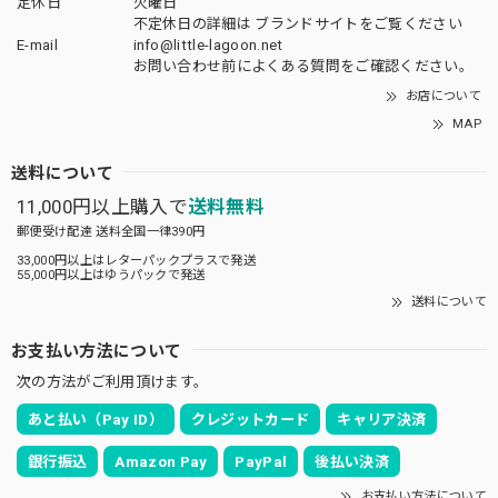
定休日
火曜日
不定休日の詳細は
ブランドサイト
をご覧ください
E-mail
info@little-lagoon.net
お問い合わせ前に
よくある質問をご確認
ください。
お店について
MAP
送料について
11,000円以上購入で
送料無料
郵便受け配達 送料全国一律390円
33,000円以上はレターパックプラスで発送
55,000円以上はゆうパックで発送
送料について
お支払い方法について
次の方法がご利用頂けます。
あと払い（Pay ID）
クレジットカード
キャリア決済
銀行振込
Amazon Pay
PayPal
後払い決済
お支払い方法について