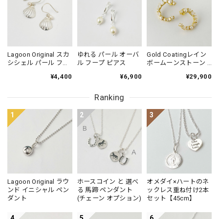
Lagoon Original スカ
ゆれる パール オーバ
Gold Coatingレイン
シシェル パール フッ
ル フープ ピアス
ボームーンストーン &
ク ピアス
パール スタッド
¥4,400
¥6,900
¥29,900
LUNAピアス
Ranking
1
2
3
Lagoon Original ラウ
ホースコイン と 選べ
オメダイ×ハートのネ
ンド イニシャル ペン
る 馬蹄 ペンダント
ックレス重ね付け2本
ダント
(チェーン オプション)
セット【45cm】
4
5
6