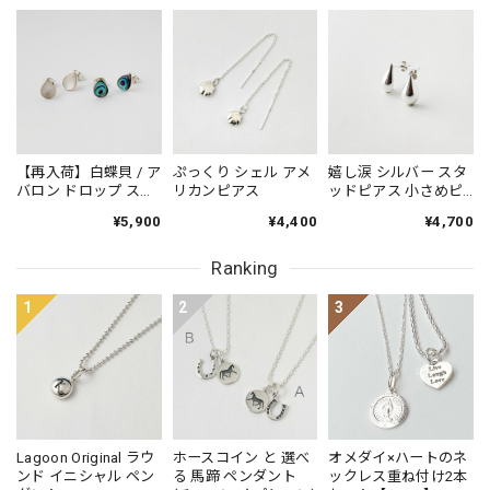
【再入荷】白蝶貝 / ア
ぷっくり シェル アメ
嬉し涙 シルバー スタ
バロン ドロップ スタ
リカンピアス
ッドピアス 小さめピ
ッドピアス 小さめピ
アス プチピアス
¥5,900
¥4,400
¥4,700
アス プチピアス
Small
Small
Ranking
1
2
3
Lagoon Original ラウ
ホースコイン と 選べ
オメダイ×ハートのネ
ンド イニシャル ペン
る 馬蹄 ペンダント
ックレス重ね付け2本