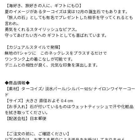
【海好き、旅好きの人に、ギフトにも◎】
夏のイメージがあるターコイズは実は12月の誕生石でもあります。
「旅人の石」としても有名でプレゼントした相手を守ってくれるとも
言われ、
勇気をくれるスタイリッシュなピアス。
守ってあげたい方への ギフトとしても喜ばれています。
【カジュアルスタイルで発揮】
無地のTシャツに このネックレスをプラスするだけで
ワンランク上の着こなしが可能です。
デニムとの相性が良く、元気な印象を演出します。
◆商品情報◆
【素材】ターコイズ/ 淡水パール/シルバー925/ ナイロンワイヤーコー
ド
【サイズ】大きさ 直径およそ 0.4 cm
【お手入れ】石が付いているものはウェットティッシュで汗や化粧品
を拭き取ってください。
【配送会社】日本郵便
【ご注文の前に、ご確認ください】
以下の場合は、お客さま都合による返品をお受けしておりません。