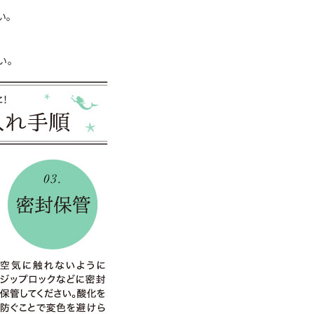
い。
い。