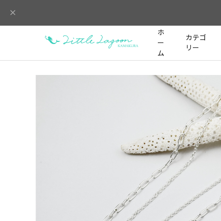
ホ
カテゴ
ー
リー
ム