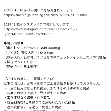
─────────
2025・1・16 あけみ便りでも紹介されています
https://ameblo.jp/littlelagoon/entry-12882678909.html
2025.12.12インスタライブで紹介しています
https://www.instagram.com/reel/DSJbtchkf1_/?
igsh=MThhN2d3enhuYWYxNQ==
◆商品情報◆
【素材】シルバー925＋ Gold Coating
【サイズ】 石の大きさ1.0×0.6cm
【お手入れ】石が付いているものはウェットティッシュで汗や化粧品
を拭き取ってください。
【配送会社】日本郵便
【ご注文の前に、ご確認ください】
以下の場合は、お客さま都合による返品をお受けしておりません。
・一度ご使用になられた商品、またはその形跡のある商品
・お客様の責任で破損・汚損が生じた商品
・事前連絡なく返送された商品
・商品到着後7日を過ぎてご連絡いただいた商品
・返品受付後7日を過ぎて到着した商品