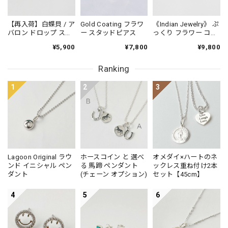
【再入荷】白蝶貝 / ア
Gold Coating フラワ
《Indian Jewelry》 ぷ
バロン ドロップ スタ
ー スタッドピアス
っくり フラワー コン
ッドピアス 小さめピ
チョ ピアス
¥5,900
¥7,800
¥9,800
アス プチピアス
Small
Ranking
1
2
3
Lagoon Original ラウ
ホースコイン と 選べ
オメダイ×ハートのネ
ンド イニシャル ペン
る 馬蹄 ペンダント
ックレス重ね付け2本
ダント
(チェーン オプション)
セット【45cm】
4
5
6